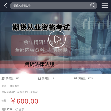
期货法律法规【视频课】
购买数
287
课时数
12
浏览数
8075
主讲：
财菁教育
课程有效期：
从购买之日起365天
￥600.00
价格：
收藏
分享