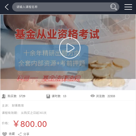
基金基础知识与法律法规【视频课】
购买数
5729
课时数
13
浏览数
22333
主讲：
财菁教育
课程有效期：
从购买之日起365天
￥800.00
价格：
收藏
分享